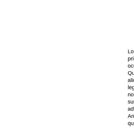
Lo
pr
oc
Qu
al
le
no
su
ad
An
qu