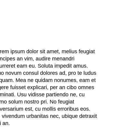
Project
rem ipsum dolor sit amet, melius feugiat
incipes an vim, audire menandri
urreret eam eu. Soluta impedit amus.
o novum consul dolores ad, pro te ludus
iquam. Mea ne quidam nonumes, eam et
gere fuisset explicari, per an cibo omnes
minati. Usu vidisse partiendo ne, cu
mo solum nostro pri. No feugiat
versarium est, cu mollis erroribus eos.
 vivendum urbanitas nec, ubique detraxit
i an.